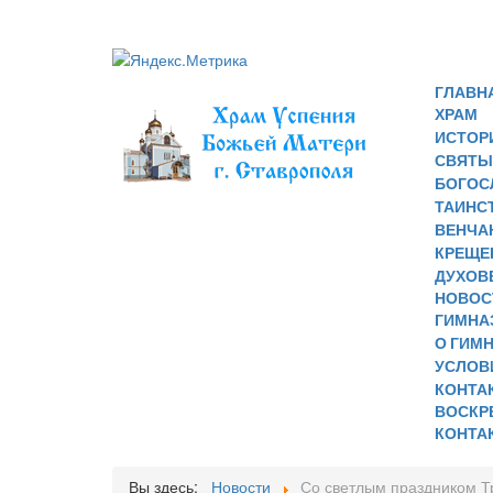
ГЛАВН
ХРАМ
ИСТОР
СВЯТЫ
БОГОС
ТАИНСТ
ВЕНЧА
КРЕЩЕ
ДУХОВ
НОВОС
ГИМНА
О ГИМ
УСЛОВ
КОНТА
ВОСКР
КОНТА
Вы здесь:
Новости
Со светлым праздником Тр