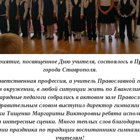
приятие, посвященное Дню учителя, состоялось в 
города Ставрополя.
ветственная профессия, а учитель Православной г
ом окружении, в любой ситуации жить по Евангел
нарядные педагоги собрались в актовом зале Правос
равительным словом выступил директор гимназии 
ки Тищенко Маргариты Викторовны ребята исполн
интересные сценки. Много теплых слов благодарнос
нии праздника по традиции воспитанники гимнази
учителям!