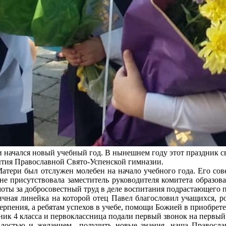
 начался новый учебный год. В нынешнем году этот праздник св
ытия Православной Свято-Успенской гимназии.
ри был отслужен молебен на начало учебного года. Его сове
не присутствовала заместитель руководителя комитета образо
оты за добросовестный труд в деле воспитания подрастающего 
ая линейка на которой отец Павел благословил учащихся, род
ерпения, а ребятам успехов в учебе, помощи Божией в приобре
к 4 класса и первоклассница подали первый звонок на первый
стью и желанием получить новые знания, наша Православн