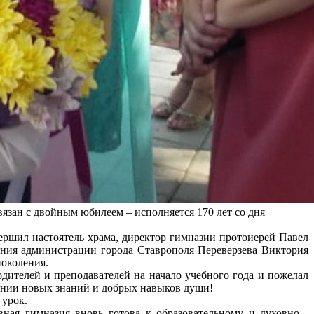
язан с двойным юбилеем – исполняется 170 лет со дня
ршил настоятель храма, директор гимназии протоиерей Павел
вания администрации города Ставрополя Переверзева Виктория
поколения.
ителей и преподавателей на начало учебного года и пожелал
тении новых знаний и добрых навыков души!
 урок.
ая гимназия вновь готова к образовательному и духовно -