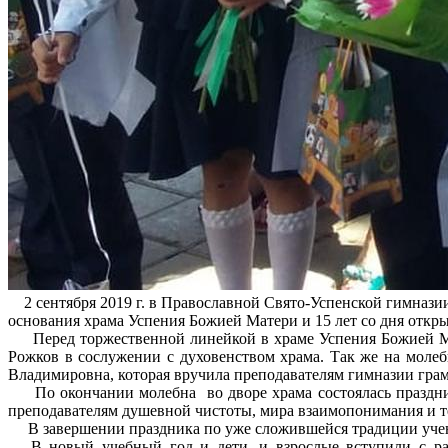
2 сентября 2019 г. в Православной Свято-Успенской гимназии
основания храма Успения Божией Матери и 15 лет со дня откр
Перед торжественной линейкой в храме Успения Божией Мате
Рожков в сослужении с духовенством храма. Так же на молеб
Владимировна, которая вручила преподавателям гимназии грам
По окончании молебна во дворе храма состоялась праздничн
преподавателям душевной чистоты, мира взаимопонимания и т
В завершении праздника по уже сложившейся традиции учени
В новый учебный год и дети, и взрослые вступили с радо