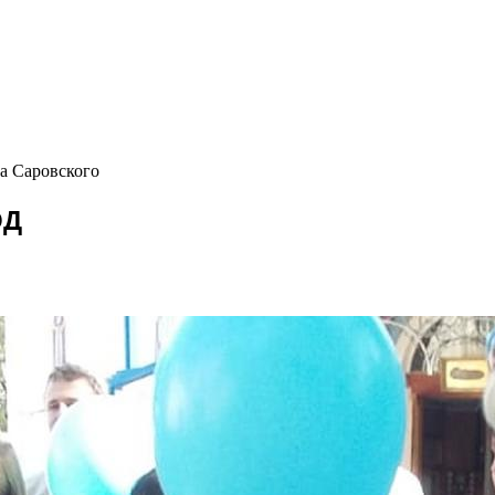
ма Саровского
ОД