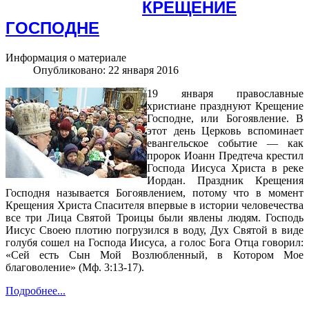
КРЕЩЕНИЕ
ГОСПОДНЕ
Информация о материале
Опубликовано: 22 января 2016
19 января православные
христиане празднуют Крещение
Господне, или Богоявление. В
этот день Церковь вспоминает
евангельское событие — как
пророк Иоанн Предтеча крестил
Господа Иисуса Христа в реке
Иордан. Праздник Крещения
Господня называется Богоявлением, потому что в момент
Крещения Христа Спасителя впервые в истории человечества
все три Лица Святой Троицы были явлены людям. Господь
Иисус Своею плотию погрузился в воду, Дух Святой в виде
голубя сошел на Господа Иисуса, а голос Бога Отца говорил:
«Сей есть Сын Мой Возлюбленный, в Котором Мое
благоволение» (Мф. 3:13-17).
Подробнее...