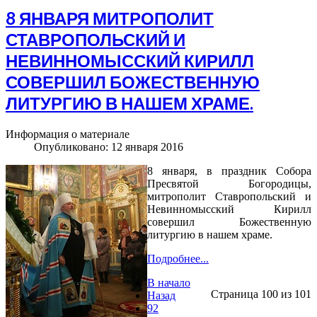
8 ЯНВАРЯ МИТРОПОЛИТ
СТАВРОПОЛЬСКИЙ И
НЕВИННОМЫССКИЙ КИРИЛЛ
СОВЕРШИЛ БОЖЕСТВЕННУЮ
ЛИТУРГИЮ В НАШЕМ ХРАМЕ.
Информация о материале
Опубликовано: 12 января 2016
8 января, в праздник Собора
Пресвятой Богородицы,
митрополит Ставропольский и
Невинномысский Кирилл
совершил Божественную
литургию в нашем храме.
Подробнее...
В начало
Страница 100 из 101
Назад
92