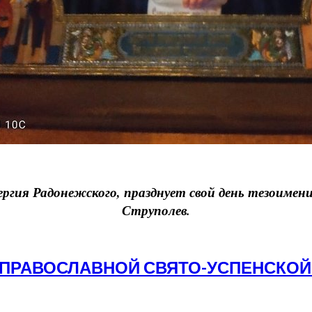
Сергия Радонежского, празднует свой день тезоим
Струполев.
 В ПРАВОСЛАВНОЙ СВЯТО-УСПЕНСКОЙ